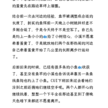
的蛋黄先在路边草坪上溜圈。
结合前一次去河边的经验，鱼竿被调整成合适的
长度了，新买的鱼饵前一天晚上小树就拌好差不
多刚合适了，于是今天终于不是空军了。自己先
是钓上一条小小的
给了小树信心，小溪不愿意
牵着蛋黄了，于是就放她们两个在那热闹的河边
自己牵着蛋黄开始了几公里的长距离步行运动
了。
后面回来的时候，已经有很多条的小鱼
收获
了，甚至没有鱼竿的小溪也告诉说单靠另一条鱼
线鱼钩也钓上了小鱼。CUI下班回来过去看她们
没到之前还猜她们继续空手呢。两个人都开心的
继续执着，整整一个下午全在那边甚至到了傍晚
天色暗下来都还不愿意离开。