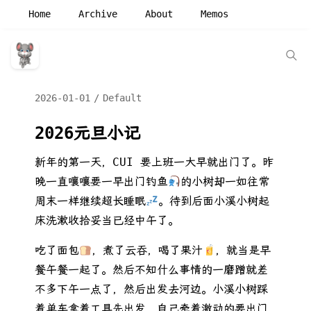
Home
Archive
About
Memos
2026-01-01
Default
2026元旦小记
新年的第一天，CUI 要上班一大早就出门了。昨
晚一直嚷嚷要一早出门钓鱼
的小树却一如往常
周末一样继续超长睡眠
。待到后面小溪小树起
床洗漱收拾妥当已经中午了。
吃了面包
，煮了云吞，喝了果汁
，就当是早
餐午餐一起了。然后不知什么事情的一磨蹭就差
不多下午一点了，然后出发去河边。小溪小树踩
着单车拿着工具先出发，自己牵着激动的要出门