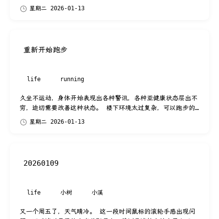
和导航栏的显示风格。 本来已经调整好了
星期二 2026-01-13
淡绿色主题色就算完工了，然后就浏览网
页...
重新开始跑步
life
running
久坐不运动，身体开始表现出各种警讯，各种亚健康状态层出不
穷，迫切需要改善这种状态。 楼下环境太过复杂，可以跑步的
道路在几百米外，在加上上楼下楼的对...
星期二 2026-01-13
20260109
life
小树
小溪
又一个周五了，天气晴冷。 这一段时间鼠标的滚轮手感出现问