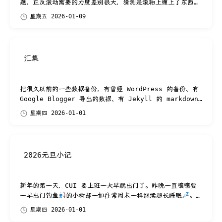
题，正反滚动需要的力度差别很大，猜测是滚轴上缠上了东西导
致的，这个东西不用直接看到也几乎可以...
星期五 2026-01-09
汇集
把很久以前的一些数据备份，有曾经 WordPress 的备份、有
Google Blogger 导出的数据、有 Jekyll 的 markdown
文件，有用了一段时间的 Typecho 的备份、有饭...
星期四 2026-01-01
2026元旦小记
新年的第一天，CUI 要上班一大早就出门了。昨晚一直嚷嚷要
一早出门钓鱼
的小树却一如往常周末一样继续超长睡眠
。待
到后面小溪小树起床洗漱收拾妥当已经中午...
星期四 2026-01-01