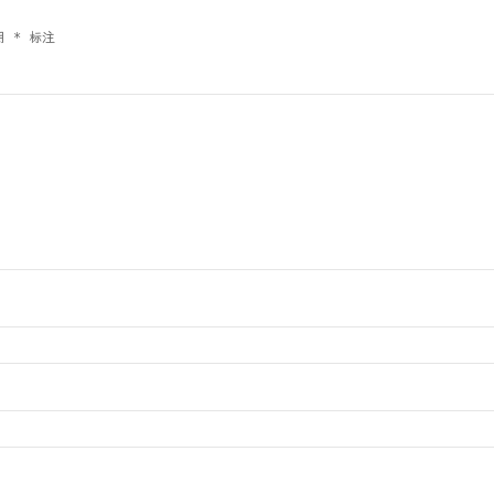
用
*
标注