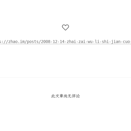
s://zhao.im/posts/2008-12-14-zhai-zai-wu-li-shi-jian-cuo
此文章尚无评论