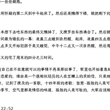
的一些些疑惑。
不用怀疑的第二天到中午起床了。然后还是懒得下楼，就把剩下
，本想下去吃东西的最终又懒掉了，又搜罗些东西凑合了。然后
时间最为错乱的一幕：凌晨三点睡到自然醒，起床，凌晨四五点
点多又开始犯困于是又睡觉，中午十二点又一次自然醒，然后周
意义的宅了周末的四分之三时间。
有自己在不在意就可以的事情不再是那回事了，家里也开始着急起
于恋爱的，缘由是一个很相似经历的人在豆瓣上的求助信，只是
象，记到了提及的一首歌，十四年前的老歌：张楚-孤独的人是
的季节，空气里都是情侣的味道，孤独的人是可耻的，大家应该
 22:52