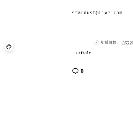
stardust@live.com
http
复制链接。
Default
0