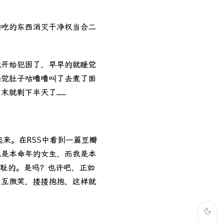
的吃的东西消灭干净权当合二
就开始犯困了，早早的就睡觉
感觉肚子咕噜噜叫了去煮了面
末就剩下半天了……
来。在RSS中看到一篇豆瓣
她是本命年的女生，而我是本
可耻的。是吗？也许吧，正如
相互微笑，搂搂抱抱，这样就